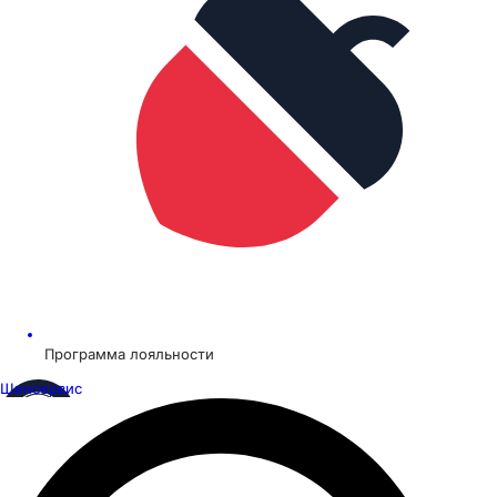
Программа лояльности
Шинсервис