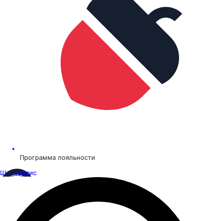
Программа лояльности
Шинсервис