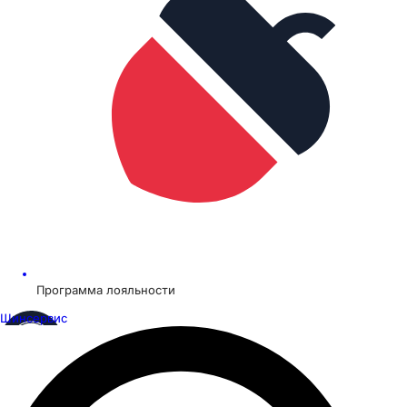
Программа лояльности
Шинсервис