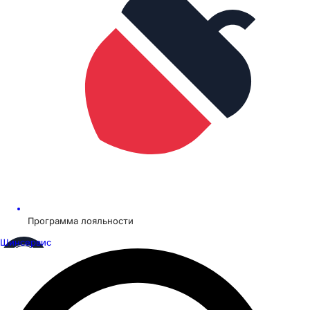
Программа лояльности
Шинсервис