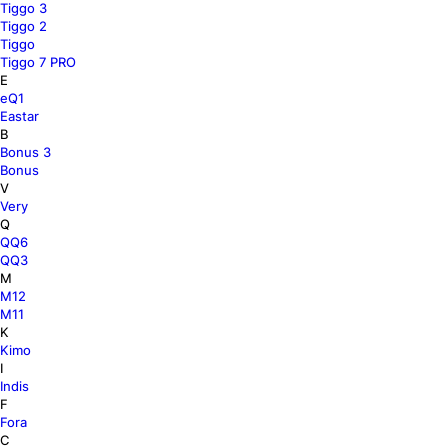
Tiggo 3
Tiggo 2
Tiggo
Tiggo 7 PRO
E
eQ1
Eastar
B
Bonus 3
Bonus
V
Very
Q
QQ6
QQ3
M
M12
M11
K
Kimo
I
Indis
F
Fora
C