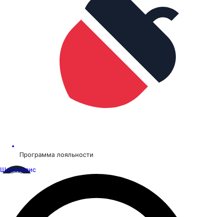
Программа лояльности
Шинсервис