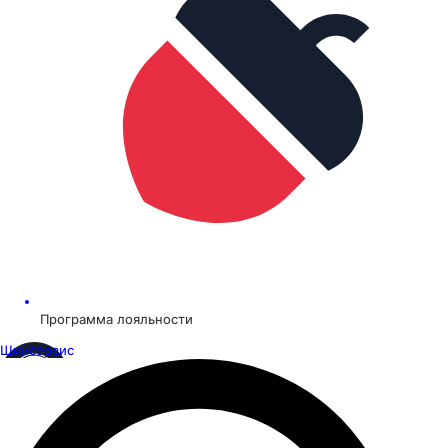
Программа лояльности
Шинсервис