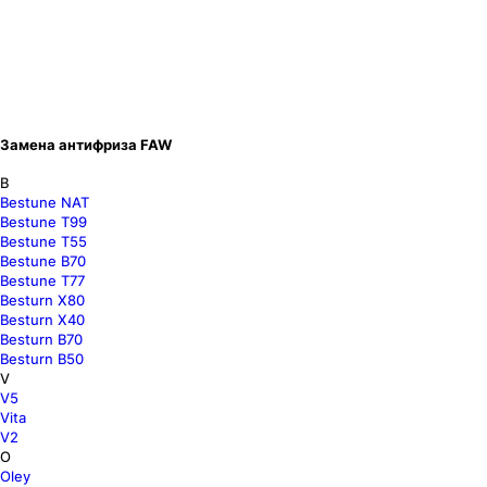
Замена антифриза FAW
B
Bestune NAT
Bestune T99
Bestune T55
Bestune B70
Bestune T77
Besturn X80
Besturn X40
Besturn B70
Besturn B50
V
V5
Vita
V2
O
Oley