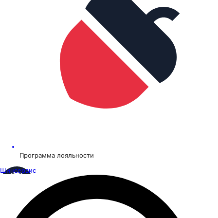
Программа лояльности
Шинсервис