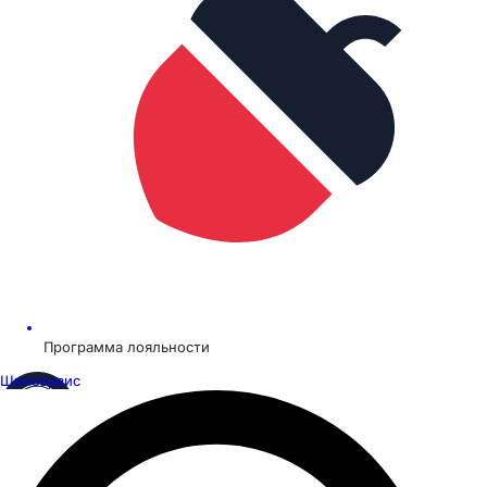
Программа лояльности
Шинсервис