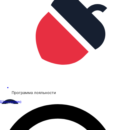
Программа лояльности
Шинсервис