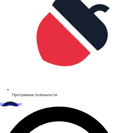
Программа лояльности
Шинсервис