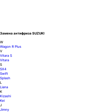
Замена антифриза SUZUKI
W
Wagon R Plus
V
Vitara S
Vitara
S
SX4
Swift
Splash
L
Liana
K
Kizashi
Kei
J
Jimny