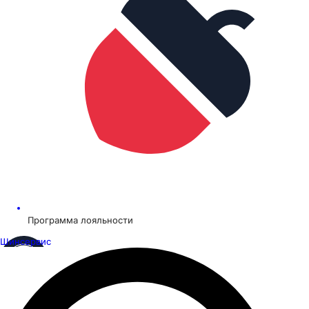
Программа лояльности
Шинсервис