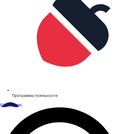
Программа лояльности
Шинсервис