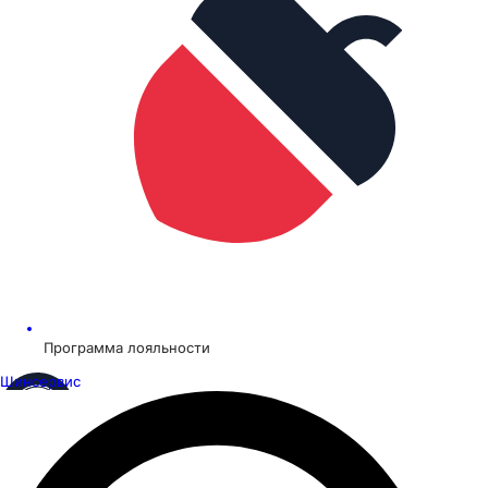
Программа лояльности
Шинсервис