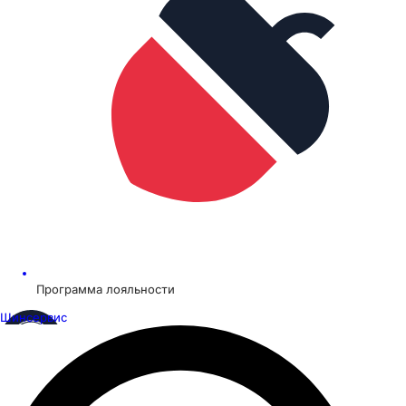
Программа лояльности
Шинсервис