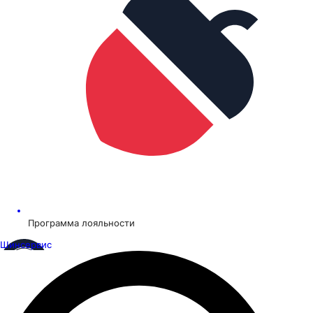
Программа лояльности
Шинсервис