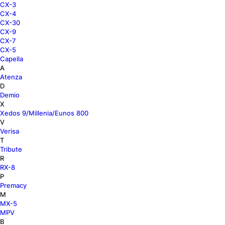
CX-3
CX-4
CX-30
CX-9
CX-7
CX-5
Capella
A
Atenza
D
Demio
X
Xedos 9/Millenia/Eunos 800
V
Verisa
T
Tribute
R
RX-8
P
Premacy
M
MX-5
MPV
B