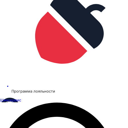
Программа лояльности
Шинсервис