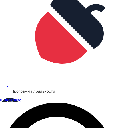
Программа лояльности
Шинсервис