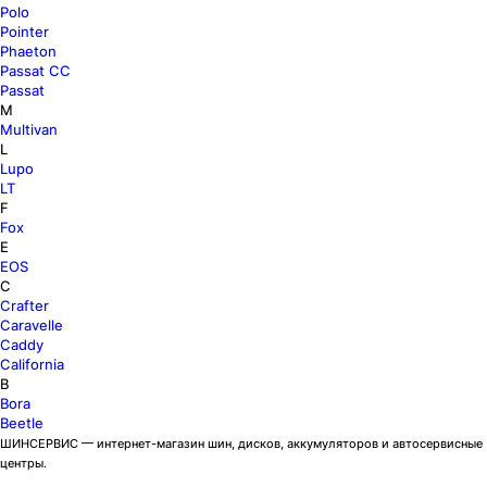
Polo
Pointer
Phaeton
Passat CC
Passat
M
Multivan
L
Lupo
LT
F
Fox
E
EOS
C
Crafter
Caravelle
Caddy
California
B
Bora
Beetle
ШИНСЕРВИС — интернет-магазин шин, дисков, аккумуляторов и автосервисные
центры.