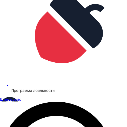
Программа лояльности
Шинсервис