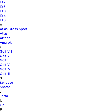
ID.7
ID.5
ID.6
ID.4
ID.3
A
Atlas Cross Sport
Atlas
Arteon
Amarok
G
Golf VIII
Golf VI
Golf VII
Golf V
Golf IV
Golf III
S
Scirocco
Sharan
J
Jetta
U
Up!
P