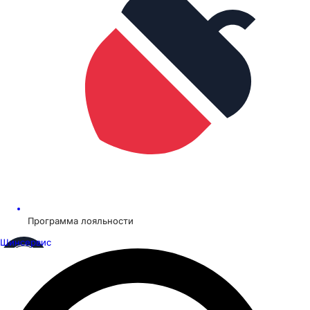
Программа лояльности
Шинсервис