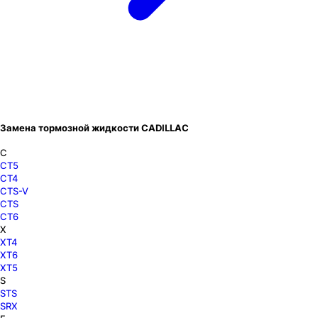
Замена тормозной жидкости CADILLAC
C
CT5
CT4
CTS-V
CTS
CT6
X
XT4
XT6
XT5
S
STS
SRX