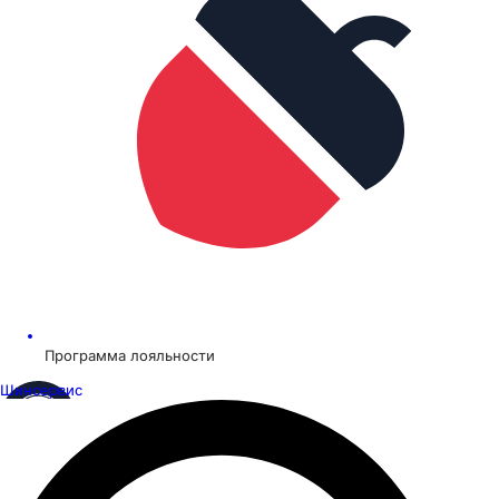
Программа лояльности
Шинсервис