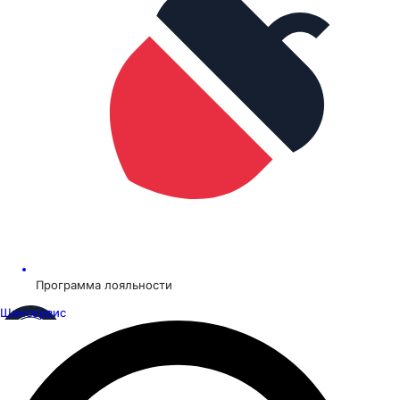
Программа лояльности
Шинсервис