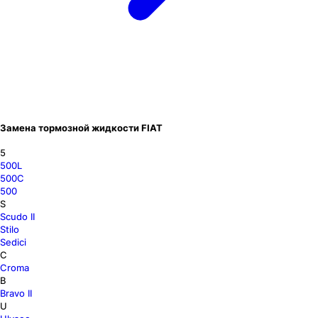
Замена тормозной жидкости FIAT
5
500L
500C
500
S
Scudo II
Stilo
Sedici
C
Croma
B
Bravo II
U