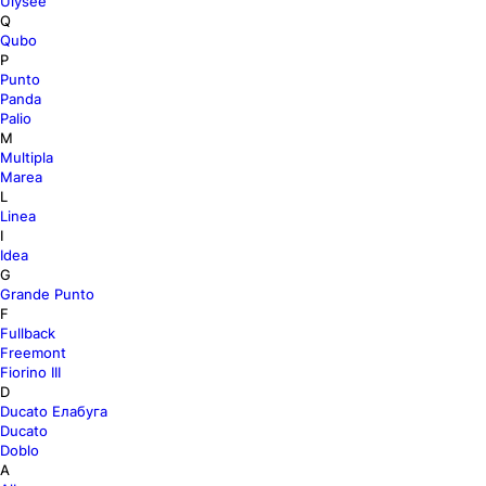
Ulysee
Q
Qubo
P
Punto
Panda
Palio
M
Multipla
Marea
L
Linea
I
Idea
G
Grande Punto
F
Fullback
Freemont
Fiorino III
D
Ducato Елабуга
Ducato
Doblo
A