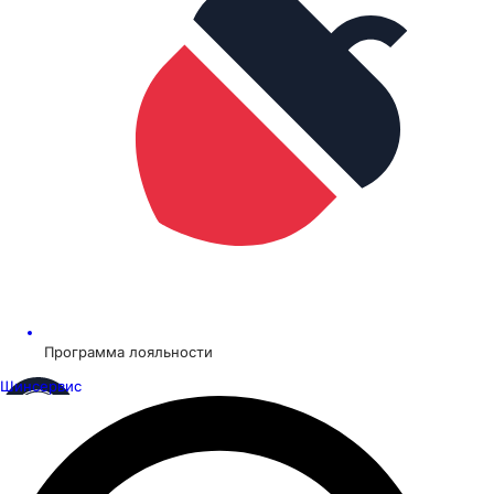
Программа лояльности
Шинсервис