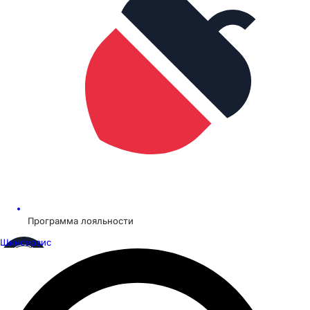
Программа лояльности
Шинсервис