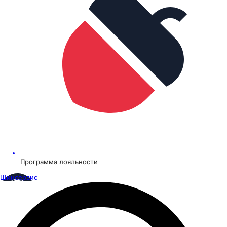
Программа лояльности
Шинсервис