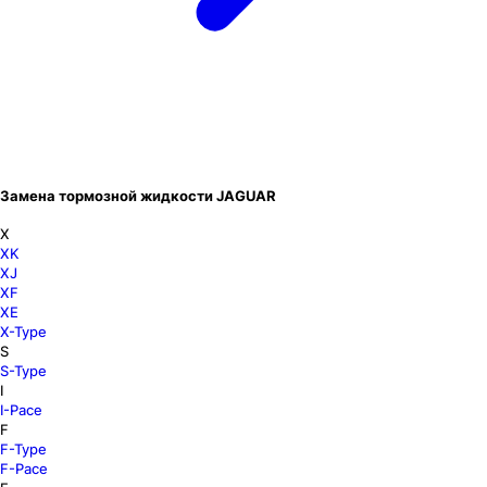
Замена тормозной жидкости JAGUAR
X
XK
XJ
XF
XE
X-Type
S
S-Type
I
I-Pace
F
F-Type
F-Pace