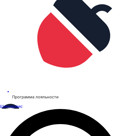
Программа лояльности
Шинсервис