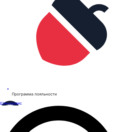
Программа лояльности
Шинсервис