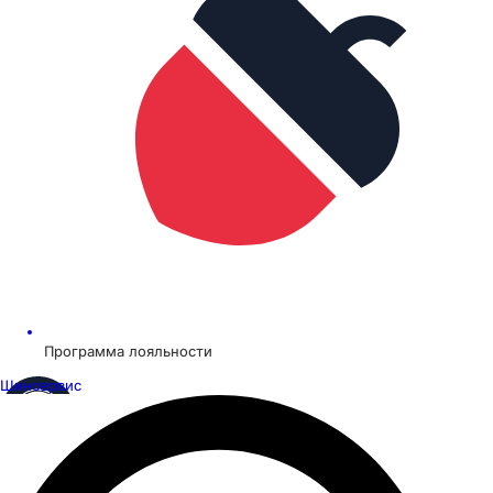
Программа лояльности
Шинсервис