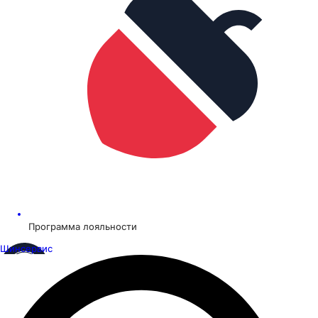
Программа лояльности
Шинсервис