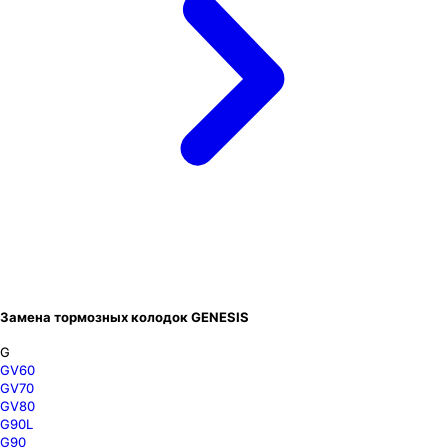
Замена тормозных колодок GENESIS
G
GV60
GV70
GV80
G90L
G90