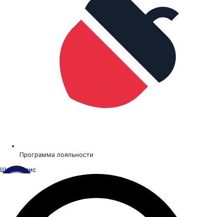
Программа лояльности
Шинсервис