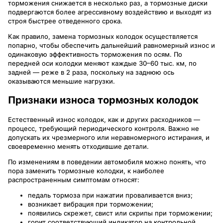
торможения снижается в несколько раз, а тормозные диски
подвергаются более агрессивному воздействию и выходят из
строя быстрее отведенного срока.
Как правило, замена тормозных колодок осуществляется
попарно, чтобы обеспечить дальнейший равномерный износ и
одинаковую эффективность торможения по осям. По
передней оси колодки меняют каждые 30–60 тыс. км, по
задней — реже в 2 раза, поскольку на заднюю ось
оказываются меньшие нагрузки.
Признаки износа тормозных колодок
Естественный износ колодок, как и других расходников —
процесс, требующий периодического контроля. Важно не
допускать их чрезмерного или неравномерного истирания, и
своевременно менять отходившие детали.
По изменениям в поведении автомобиля можно понять, что
пора заменить тормозные колодки, к наиболее
распространенным симптомам относят:
педаль тормоза при нажатии проваливается вниз;
возникает вибрация при торможении;
появились скрежет, свист или скрипы при торможении;
горит соответствующий индикатор на контрольной