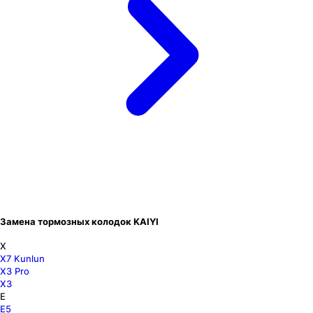
Замена тормозных колодок KAIYI
X
X7 Kunlun
X3 Pro
X3
E
E5