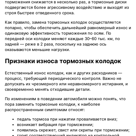
торможения снижается в несколько раз, а тормозные диски
подвергаются более агрессивному воздействию и выходят из
строя быстрее отведенного срока.
Как правило, замена тормозных колодок осуществляется
попарно, чтобы обеспечить дальнейший равномерный износ и
одинаковую эффективность торможения по осям. По
передней оси колодки меняют каждые 30–60 тыс. км, по
задней — реже в 2 раза, поскольку на заднюю ось
оказываются меньшие нагрузки.
Признаки износа тормозных колодок
Естественный износ колодок, как и других расходников —
процесс, требующий периодического контроля. Важно не
допускать их чрезмерного или неравномерного истирания, и
своевременно менять отходившие детали.
По изменениям в поведении автомобиля можно понять, что
пора заменить тормозные колодки, к наиболее
распространенным симптомам относят:
педаль тормоза при нажатии проваливается вниз;
возникает вибрация при торможении;
появились скрежет, свист или скрипы при торможении;
горит соответствующий индикатор на контрольной