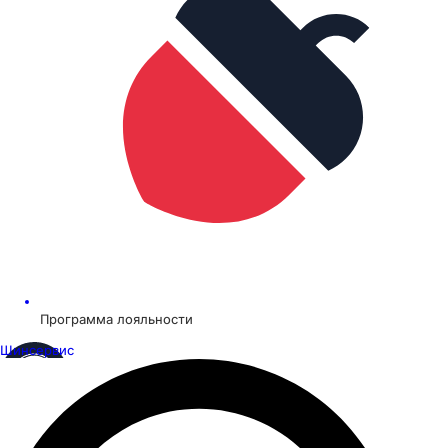
Программа лояльности
Шинсервис