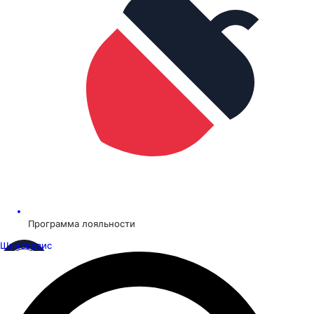
Программа лояльности
Шинсервис