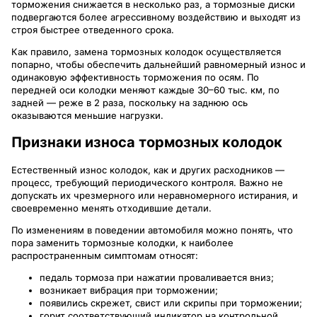
торможения снижается в несколько раз, а тормозные диски
подвергаются более агрессивному воздействию и выходят из
строя быстрее отведенного срока.
Как правило, замена тормозных колодок осуществляется
попарно, чтобы обеспечить дальнейший равномерный износ и
одинаковую эффективность торможения по осям. По
передней оси колодки меняют каждые 30–60 тыс. км, по
задней — реже в 2 раза, поскольку на заднюю ось
оказываются меньшие нагрузки.
Признаки износа тормозных колодок
Естественный износ колодок, как и других расходников —
процесс, требующий периодического контроля. Важно не
допускать их чрезмерного или неравномерного истирания, и
своевременно менять отходившие детали.
По изменениям в поведении автомобиля можно понять, что
пора заменить тормозные колодки, к наиболее
распространенным симптомам относят:
педаль тормоза при нажатии проваливается вниз;
возникает вибрация при торможении;
появились скрежет, свист или скрипы при торможении;
горит соответствующий индикатор на контрольной