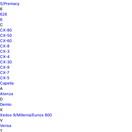
5/Premacy
6
626
6
C
CX-80
CX-50
CX-60
CX-8
CX-3
CX-4
CX-30
CX-9
CX-7
CX-5
Capella
A
Atenza
D
Demio
X
Xedos 9/Millenia/Eunos 800
V
Verisa
T