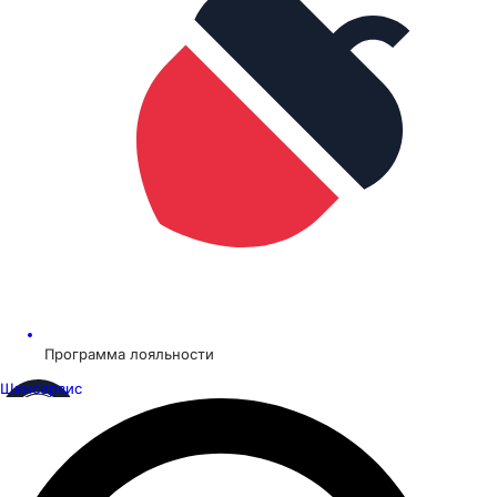
Программа лояльности
Шинсервис