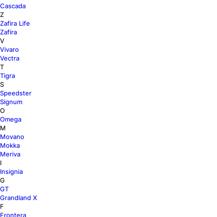
Cascada
Z
Zafira Life
Zafira
V
Vivaro
Vectra
T
Tigra
S
Speedster
Signum
O
Omega
M
Movano
Mokka
Meriva
I
Insignia
G
GT
Grandland X
F
Frontera