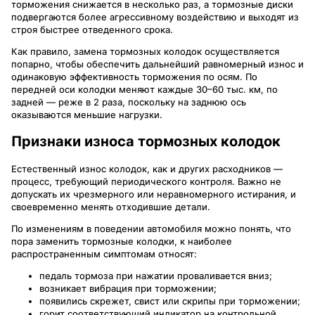
торможения снижается в несколько раз, а тормозные диски
подвергаются более агрессивному воздействию и выходят из
строя быстрее отведенного срока.
Как правило, замена тормозных колодок осуществляется
попарно, чтобы обеспечить дальнейший равномерный износ и
одинаковую эффективность торможения по осям. По
передней оси колодки меняют каждые 30–60 тыс. км, по
задней — реже в 2 раза, поскольку на заднюю ось
оказываются меньшие нагрузки.
Признаки износа тормозных колодок
Естественный износ колодок, как и других расходников —
процесс, требующий периодического контроля. Важно не
допускать их чрезмерного или неравномерного истирания, и
своевременно менять отходившие детали.
По изменениям в поведении автомобиля можно понять, что
пора заменить тормозные колодки, к наиболее
распространенным симптомам относят:
педаль тормоза при нажатии проваливается вниз;
возникает вибрация при торможении;
появились скрежет, свист или скрипы при торможении;
горит соответствующий индикатор на контрольной