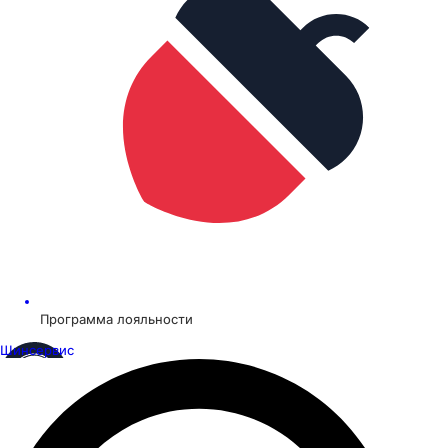
Программа лояльности
Шинсервис