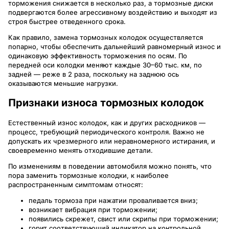
торможения снижается в несколько раз, а тормозные диски
подвергаются более агрессивному воздействию и выходят из
строя быстрее отведенного срока.
Как правило, замена тормозных колодок осуществляется
попарно, чтобы обеспечить дальнейший равномерный износ и
одинаковую эффективность торможения по осям. По
передней оси колодки меняют каждые 30–60 тыс. км, по
задней — реже в 2 раза, поскольку на заднюю ось
оказываются меньшие нагрузки.
Признаки износа тормозных колодок
Естественный износ колодок, как и других расходников —
процесс, требующий периодического контроля. Важно не
допускать их чрезмерного или неравномерного истирания, и
своевременно менять отходившие детали.
По изменениям в поведении автомобиля можно понять, что
пора заменить тормозные колодки, к наиболее
распространенным симптомам относят:
педаль тормоза при нажатии проваливается вниз;
возникает вибрация при торможении;
появились скрежет, свист или скрипы при торможении;
горит соответствующий индикатор на контрольной