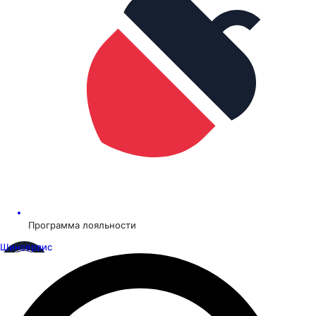
Программа лояльности
Шинсервис