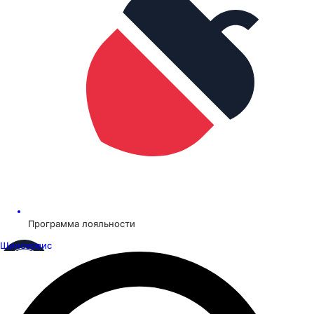
Программа лояльности
Шинсервис