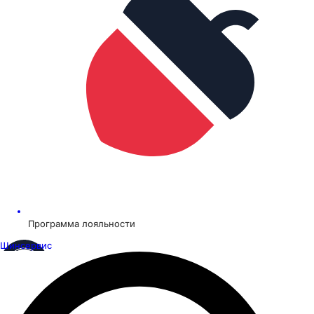
Программа лояльности
Шинсервис