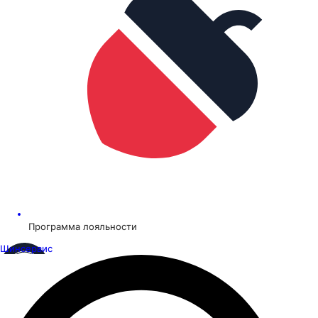
Программа лояльности
Шинсервис