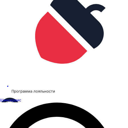
Программа лояльности
Шинсервис