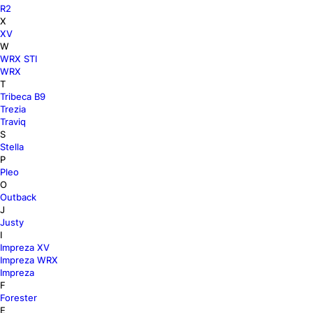
R2
X
XV
W
WRX STI
WRX
T
Tribeca В9
Trezia
Traviq
S
Stella
P
Pleo
O
Outback
J
Justy
I
Impreza XV
Impreza WRX
Impreza
F
Forester
E