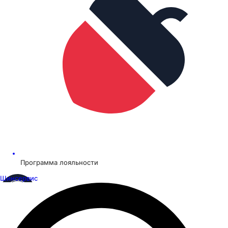
Программа лояльности
Шинсервис