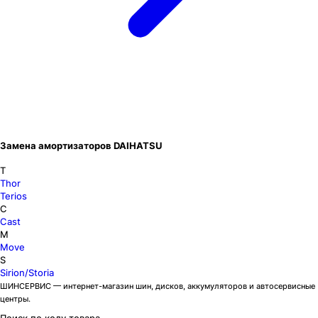
Замена амортизаторов DAIHATSU
T
Thor
Terios
C
Cast
M
Move
S
Sirion/Storia
ШИНСЕРВИС — интернет-магазин шин, дисков, аккумуляторов и автосервисные
центры.
Поиск по коду товара