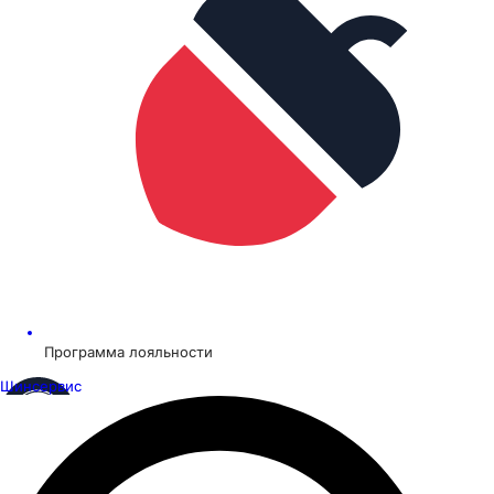
Программа лояльности
Шинсервис