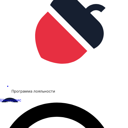
Программа лояльности
Шинсервис