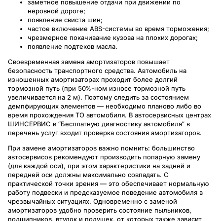
заметное повышение отдачи при движении по
неровной дороге;
появление свиста шин;
частое включение ABS-системы во время торможения;
чрезмерное покачивание кузова на плохих дорогах;
появление подтеков масла.
Своевременная замена амортизаторов повышает
безопасность транспортного средства. Автомобиль на
изношенных амортизаторах проходит более долгий
тормозной путь (при 50%-ном износе тормозной путь
увеличивается на 2 м). Поэтому следить за состоянием
демпфирующих элементов — необходимо планово либо во
время прохождения ТО автомобиля. В автосервисных центрах
ШИНСЕРВИС в “Бесплатную диагностику автомобиля” в
перечень услуг входит проверка состояния амортизаторов.
При замене амортизаторов важно помнить: большинство
автосервисов рекомендуют производить попарную замену
(для каждой оси), при этом характеристики на задней и
передней оси должны максимально совпадать. С
практической точки зрения — это обеспечивает нормальную
работу подвески и предсказуемое поведение автомобиля в
чрезвычайных ситуациях. Одновременно с заменой
амортизаторов удобно проверить состояние пыльников,
подшипников, втулок и подушек, от которых также зависит