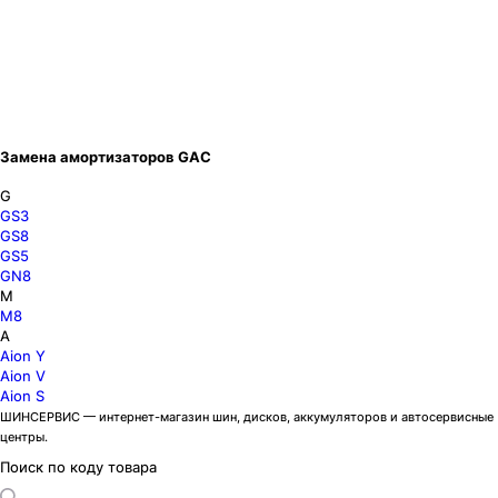
Замена амортизаторов GAC
G
GS3
GS8
GS5
GN8
M
M8
A
Aion Y
Aion V
Aion S
ШИНСЕРВИС — интернет-магазин шин, дисков, аккумуляторов и автосервисные
центры.
Поиск по коду товара