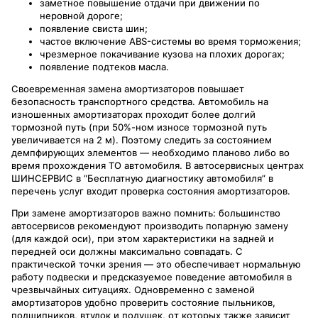
заметное повышение отдачи при движении по
неровной дороге;
появление свиста шин;
частое включение ABS-системы во время торможения;
чрезмерное покачивание кузова на плохих дорогах;
появление подтеков масла.
Своевременная замена амортизаторов повышает
безопасность транспортного средства. Автомобиль на
изношенных амортизаторах проходит более долгий
тормозной путь (при 50%-ном износе тормозной путь
увеличивается на 2 м). Поэтому следить за состоянием
демпфирующих элементов — необходимо планово либо во
время прохождения ТО автомобиля. В автосервисных центрах
ШИНСЕРВИС в “Бесплатную диагностику автомобиля” в
перечень услуг входит проверка состояния амортизаторов.
При замене амортизаторов важно помнить: большинство
автосервисов рекомендуют производить попарную замену
(для каждой оси), при этом характеристики на задней и
передней оси должны максимально совпадать. С
практической точки зрения — это обеспечивает нормальную
работу подвески и предсказуемое поведение автомобиля в
чрезвычайных ситуациях. Одновременно с заменой
амортизаторов удобно проверить состояние пыльников,
подшипников, втулок и подушек, от которых также зависит