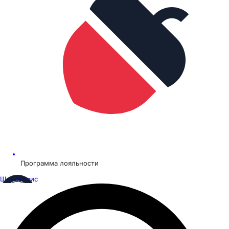
Программа лояльности
Шинсервис