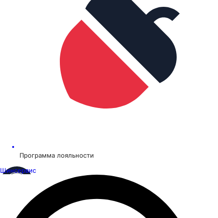
Программа лояльности
Шинсервис