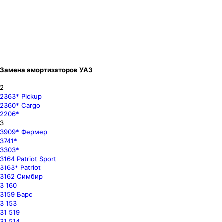
Замена амортизаторов УАЗ
2
2363* Pickup
2360* Cargo
2206*
3
3909* Фермер
3741*
3303*
3164 Patriot Sport
3163* Patriot
3162 Симбир
3 160
3159 Барс
3 153
31 519
31 514