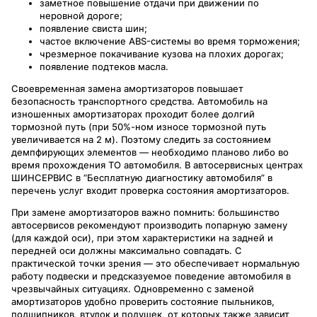
заметное повышение отдачи при движении по
неровной дороге;
появление свиста шин;
частое включение ABS-системы во время торможения;
чрезмерное покачивание кузова на плохих дорогах;
появление подтеков масла.
Своевременная замена амортизаторов повышает
безопасность транспортного средства. Автомобиль на
изношенных амортизаторах проходит более долгий
тормозной путь (при 50%-ном износе тормозной путь
увеличивается на 2 м). Поэтому следить за состоянием
демпфирующих элементов — необходимо планово либо во
время прохождения ТО автомобиля. В автосервисных центрах
ШИНСЕРВИС в “Бесплатную диагностику автомобиля” в
перечень услуг входит проверка состояния амортизаторов.
При замене амортизаторов важно помнить: большинство
автосервисов рекомендуют производить попарную замену
(для каждой оси), при этом характеристики на задней и
передней оси должны максимально совпадать. С
практической точки зрения — это обеспечивает нормальную
работу подвески и предсказуемое поведение автомобиля в
чрезвычайных ситуациях. Одновременно с заменой
амортизаторов удобно проверить состояние пыльников,
подшипников, втулок и подушек, от которых также зависит