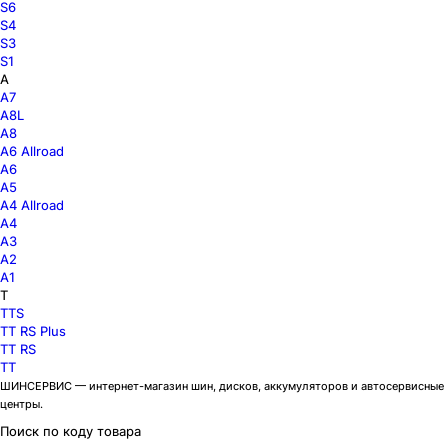
S6
S4
S3
S1
A
A7
A8L
A8
A6 Allroad
A6
A5
A4 Allroad
A4
A3
A2
A1
T
TTS
TT RS Plus
TT RS
TT
ШИНСЕРВИС — интернет-магазин шин, дисков, аккумуляторов и автосервисные
центры.
Поиск по коду товара