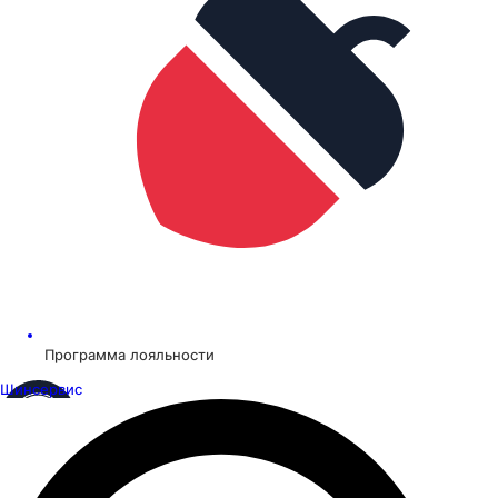
Программа лояльности
Шинсервис