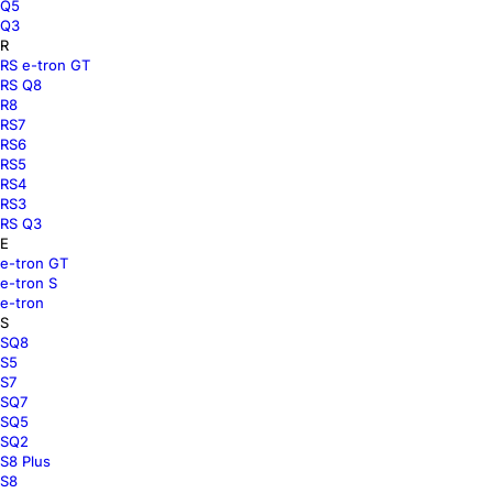
Q5
Q3
R
RS e-tron GT
RS Q8
R8
RS7
RS6
RS5
RS4
RS3
RS Q3
E
e-tron GT
e-tron S
e-tron
S
SQ8
S5
S7
SQ7
SQ5
SQ2
S8 Plus
S8