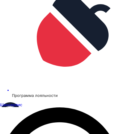
Программа лояльности
Шинсервис