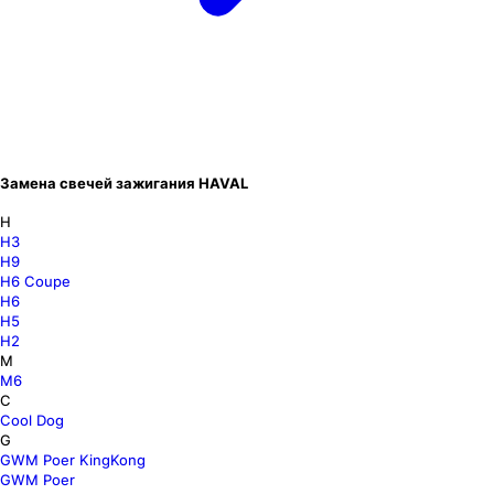
Замена свечей зажигания HAVAL
H
H3
H9
H6 Coupe
H6
H5
H2
M
M6
C
Cool Dog
G
GWM Poer KingKong
GWM Poer