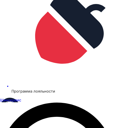
Программа лояльности
Шинсервис