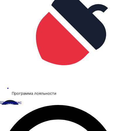
Программа лояльности
Шинсервис