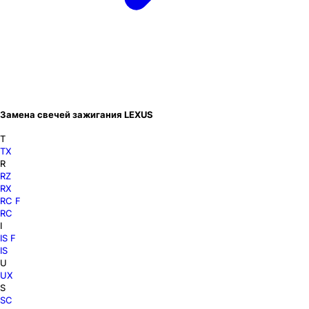
Замена свечей зажигания LEXUS
T
TX
R
RZ
RX
RC F
RC
I
IS F
IS
U
UX
S
SC