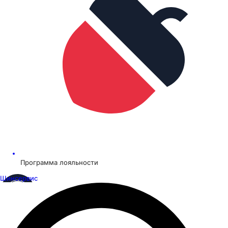
Программа лояльности
Шинсервис