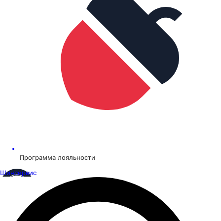
Программа лояльности
Шинсервис