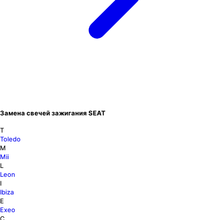
Замена свечей зажигания SEAT
T
Toledo
M
Mii
L
Leon
I
Ibiza
E
Exeo
C