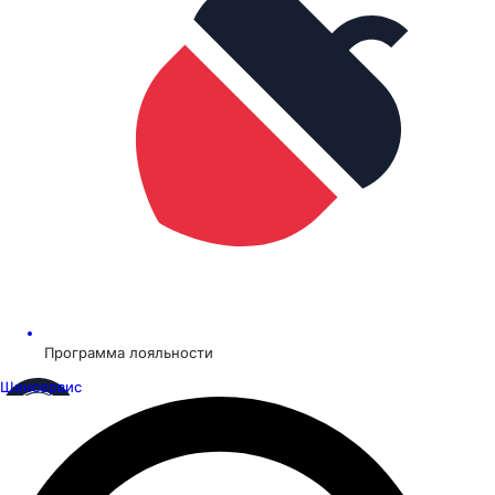
Программа лояльности
Шинсервис